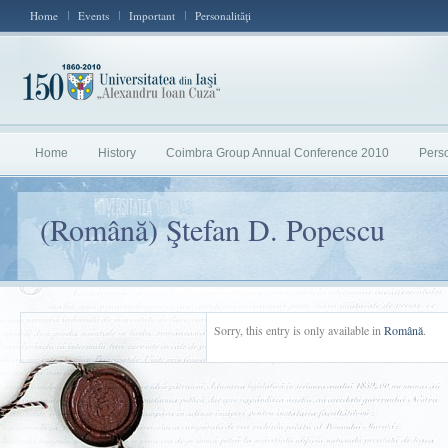
Home
Events
Important
Personalităţi
Home
History
Coimbra Group Annual Conference 2010
Perso
(Română) Ştefan D. Popescu
Sorry, this entry is only available in
Română
.